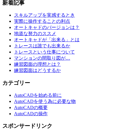
新着記事
ナ
ビ
スキルアップを実感するとき
ゲ
実際に操作することの利点
オートキャドのバージョンは？
ー
地道な努力のススメ
オートキャドが「出来る」とは
シ
トレースは誰でも出来るか
ョ
トレースという仕事について
マンションの間取り図が…
ン
練習図面の理想とは？
練習図面はどうするか
カテゴリー
AutoCADを始める前に
AutoCADを使う為に必要な物
AutoCADの概要
AutoCADの操作
スポンサードリンク